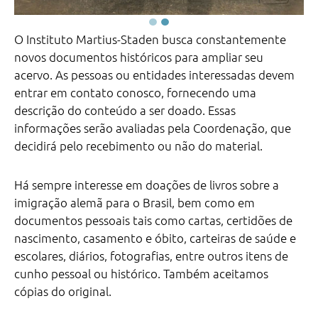
PESQUISE
E
O Instituto Martius-Staden busca constantemente
EXPLORE
novos documentos históricos para ampliar seu
acervo. As pessoas ou entidades interessadas devem
GENEALOGIA
entrar em contato conosco, fornecendo uma
IMIGRAÇÃO
descrição do conteúdo a ser doado. Essas
ALEMÃ
informações serão avaliadas pela Coordenação, que
NORMAS
decidirá pelo recebimento ou não do material.
DE
UTILIZAÇÃO
Há sempre interesse em doações de livros sobre a
EXPOSIÇÕES
imigração alemã para o Brasil, bem como em
documentos pessoais tais como cartas, certidões de
NOSSAS
nascimento, casamento e óbito, carteiras de saúde e
EXPOSIÇÕES
escolares, diários, fotografias, entre outros itens de
EMPRÉSTIMO
cunho pessoal ou histórico. Também aceitamos
cópias do original.
PUBLICAÇÕES