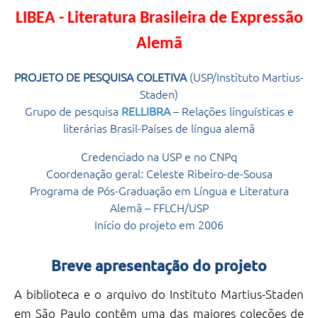
TRABALHE
LIBEA - Literatura Brasileira de Expressão
CONOSCO
Alemã
APOIE
PROJETO DE PESQUISA COLETIVA
(USP/Instituto Martius-
DOAÇÕES
Staden)
ACERVO
Grupo de pesquisa
RELLIBRA
– Relações linguísticas e
literárias Brasil-Países de língua alemã
PESQUISE
E
Credenciado na USP e no CNPq
EXPLORE
Coordenação geral: Celeste Ribeiro-de-Sousa
GENEALOGIA
Programa de Pós-Graduação em Língua e Literatura
Alemã – FFLCH/USP
IMIGRAÇÃO
Início do projeto em 2006
ALEMÃ
NORMAS
Breve apresentação do projeto
DE
UTILIZAÇÃO
A biblioteca e o arquivo do Instituto Martius-Staden
EXPOSIÇÕES
em São Paulo contêm uma das maiores coleções de