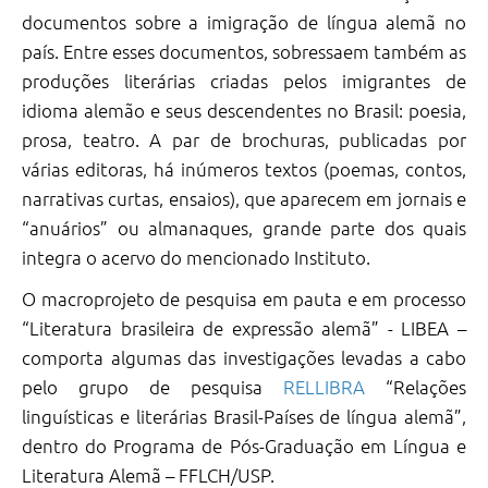
documentos sobre a imigração de língua alemã no
NOSSAS
país. Entre esses documentos, sobressaem também as
EXPOSIÇÕES
produções literárias criadas pelos imigrantes de
EMPRÉSTIMO
idioma alemão e seus descendentes no Brasil: poesia,
PUBLICAÇÕES
prosa, teatro. A par de brochuras, publicadas por
várias editoras, há inúmeros textos (poemas, contos,
LIVROS
PUBLICADOS
narrativas curtas, ensaios), que aparecem em jornais e
“anuários” ou almanaques, grande parte dos quais
PUBLICAÇÕES
integra o acervo do mencionado Instituto.
VIRTUAIS
O macroprojeto de pesquisa em pauta e em processo
RELLIBRA
“Literatura brasileira de expressão alemã” - LIBEA –
LIBEA
comporta algumas das investigações levadas a cabo
ORQUESTRA
pelo grupo de pesquisa
RELLIBRA
“Relações
linguísticas e literárias Brasil-Países de língua alemã”,
CONTATO
dentro do Programa de Pós-Graduação em Língua e
Literatura Alemã – FFLCH/USP.