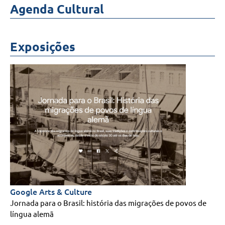
Agenda Cultural
APOIE
DOAÇÕES
Exposições
ACERVO
PESQUISE
E
EXPLORE
GENEALOGIA
IMIGRAÇÃO
ALEMÃ
NORMAS
DE
UTILIZAÇÃO
Google Arts & Culture
EXPOSIÇÕES
Jornada para o Brasil: história das migrações de povos de
língua alemã
NOSSAS