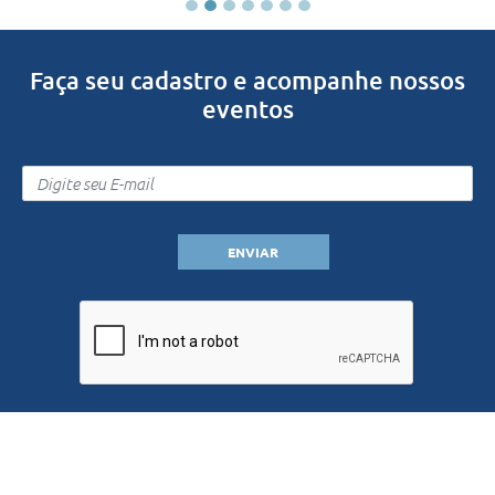
EXPOSIÇÕES
EMPRÉSTIMO
Faça seu cadastro e acompanhe nossos
PUBLICAÇÕES
eventos
LIVROS
PUBLICADOS
PUBLICAÇÕES
VIRTUAIS
ENVIAR
RELLIBRA
LIBEA
ORQUESTRA
CONTATO